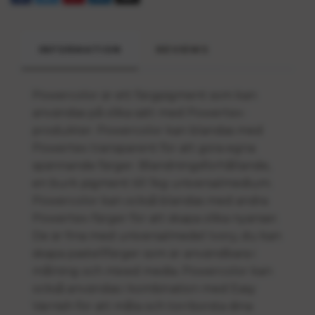
INFORMATION
REVIEWS
Powercolor är ett färgpigment som kan
användas på olika sätt med Powertex-
produkter. Powercolor kan blandas med
Powertex transparent för att göra egna
spännande färger. Blandningsförhållande,
en burk pigment till 1kg universalmedium.
Powercolor kan också blandas med andra
Powertex-färger för att skapa olika nyanser.
De är fina med universalmedel Ivory, du kan
skapa pastellfärger som är användbara i
målning och mixed media. Powercolor kan
också användas i kombination med Easy
Varnish för att måla och torrborsta dina