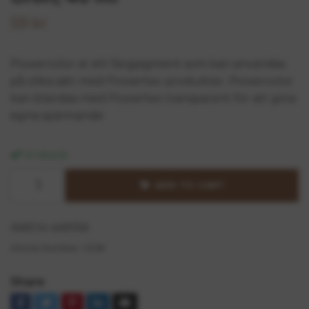
59 kr
Powercolor är ett färgpigment som kan användas
på olika sätt med Powertex-produkter. Powercolor
kan blandas med Powertex transparent för att göra
egna spännande
In stock.
ADD TO CART
Add to wishlist
Article Number:
0018
Share