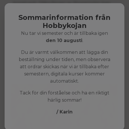
konstverk. Olika färger av Powercolor kan
blandas ihop för att skapa nya
Sommarinformation från
pigmentfärger.
Hobbykojan
Nu tar vi semester och är tillbaka igen
den 10 augusti
.
Du är varmt välkommen att lägga din
beställning under tiden, men observera
att ordrar skickas när vi är tillbaka efter
semestern, digitala kurser kommer
automatiskt.
Tack för din förståelse och ha en riktigt
härlig sommar!
/ Karin