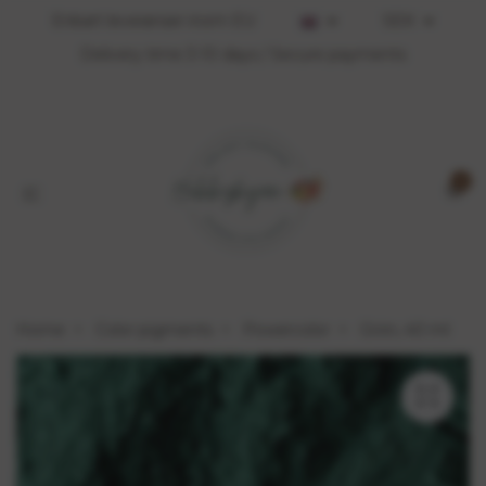
Enbart leveranser inom EU
SEK
Delivery time 3-10 days / Secure payments
0
Home
Color pigments
Powercolor
Grön, 40 ml