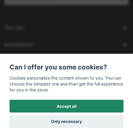
Om oss
Kundtjänst
Köpvillkor
Can I offer you some cookies?
Cookies personalize the content shown to you. You can
Social Media
choose the simplest one and then get the full experience
for you in the store.
Accept all
© 2026 Hobbykojan
Only necessary