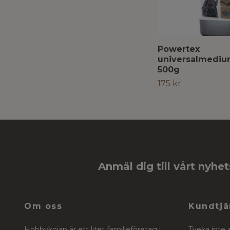
Powertex
universalmediu
500g
175 kr
Anmäl dig till vårt nyhe
Om oss
Kundtjä
Hobbykojan är ett litet familjeföretag i
Tveka inte 