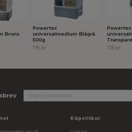
Powertex
Powertex
m Brons
universalmedium Blågrå
universa
500g
Transpar
175 kr
175 kr
tsbrev
nst
Köpvillkor
att kontakta oss på
Contact