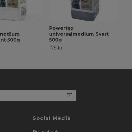
Powertex
Po
lmedium
universalmedium Svart
uni
ent 500g
500g
50
175 kr
175
Social Media
Facebook