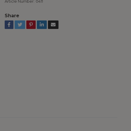
Article Number:
0411
Share