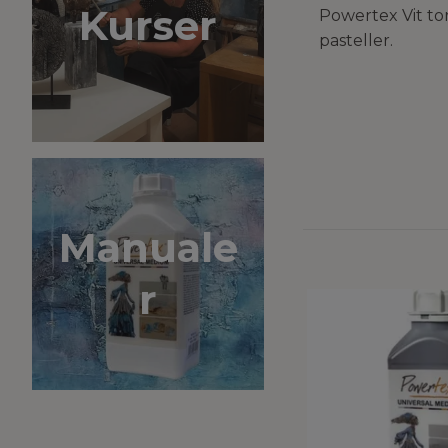
Kurser
Powertex Vit to
pasteller.
Manuale
r