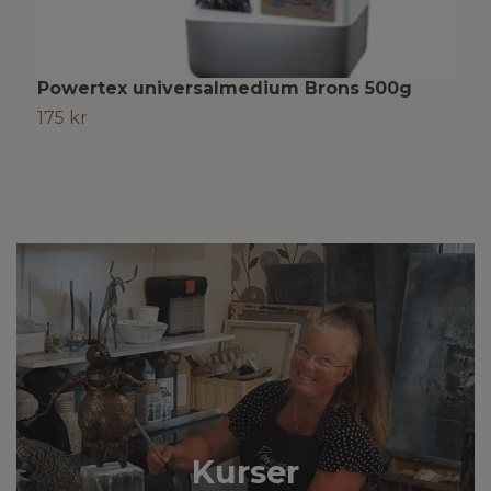
Powertex universalmedium Brons 500g
P
175 kr
1
Kurser