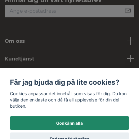
Anmäl dig till vårt nyhetsbrev
Om oss
Kundtjänst
Köpvillkor
Får jag bjuda dig på lite cookies?
Cookies anpassar det innehåll som visas för dig. Du kan
Sociala medier
välja den enklaste och då få all upplevelse för din del i
butiken.
Godkänn alla
© 2026 Hobbykojan