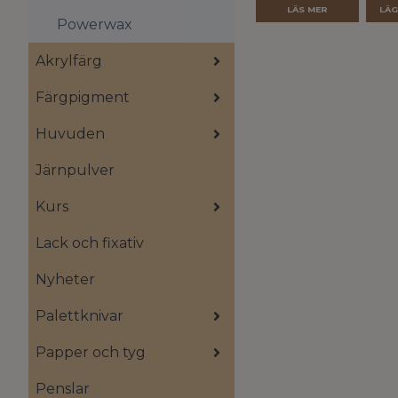
LÄS MER
Powerwax
Akrylfärg
Färgpigment
Huvuden
Järnpulver
Kurs
Lack och fixativ
Nyheter
Palettknivar
Papper och tyg
Penslar