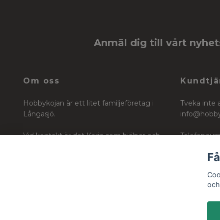
Anmäl dig till vårt nyhe
Om oss
Kundtjä
Hobbykojan är ett litet familjeföretag i
Tveka inte 
Långasjö.
info@hobb
Vid kontakt är det Karin som hjälper och
Telefonnum
vägleder dig i ditt köp för ditt skapande
Få
Org nr: 6604242740
Coo
och 
© 2026 Hobbykojan