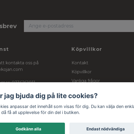
tsbrev
nst
Köpvillkor
att kontakta oss på
Kontakt
ykojan.com
Köpvillkor
Vanliga frågor
mer: 0736261011
Stockinett, powercotton och 
r jag bjuda dig på lite cookies?
kies anpassar det innehåll som visas för dig. Du kan välja den enkl
då få all upplevelse för din del i butiken.
Godkänn alla
Endast nödvändiga