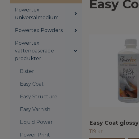
Easy Co
Powertex
universalmedium
Powertex Powders
Powertex
vattenbaserade
produkter
Bister
Easy Coat
Easy Structure
Easy Varnish
Liquid Power
Easy Coat glossy
119 kr
Power Print