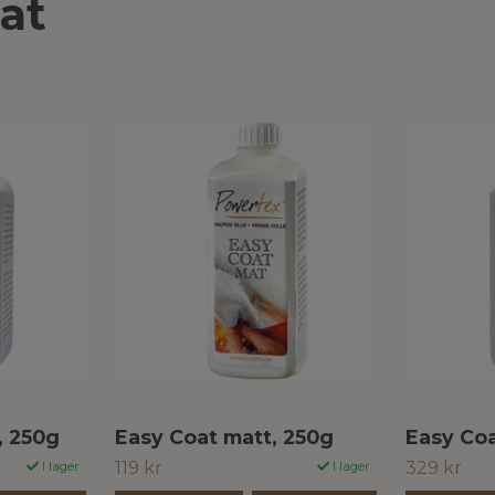
at
, 250g
Easy Coat matt, 250g
Easy Coa
119 kr
329 kr
I lager.
I lager.