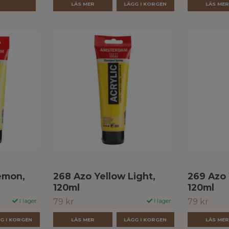
LÄS MER
LÄS ME
emon,
268 Azo Yellow Light,
269 Azo
120ml
120ml
79 kr
79 kr
I lager.
I lager.
LÄS MER
LÄS ME