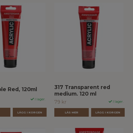
317 Transparent red
ole Red, 120ml
medium. 120 ml
I lager.
79 kr
I lager.
R
LÄS MER