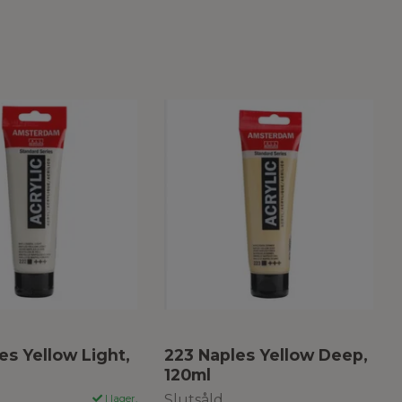
es Yellow Light,
223 Naples Yellow Deep,
120ml
Slutsåld
I lager.