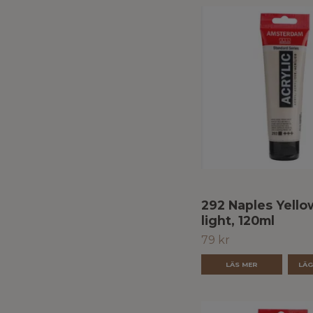
292 Naples Yello
light, 120ml
79 kr
LÄS MER