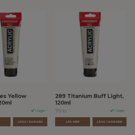
es Yellow
289 Titanium Buff Light,
20ml
120ml
79 kr
I lager.
I lager.
R
LÄS MER