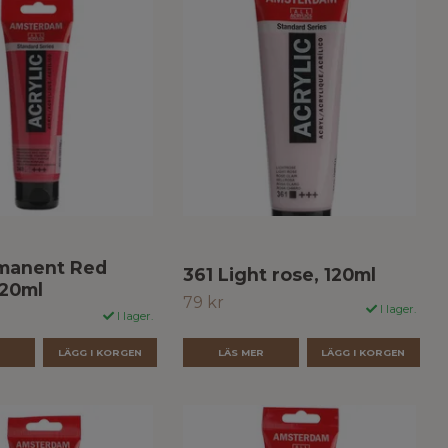
manent Red
361 Light rose, 120ml
120ml
79 kr
I lager.
I lager.
LÄS MER
R