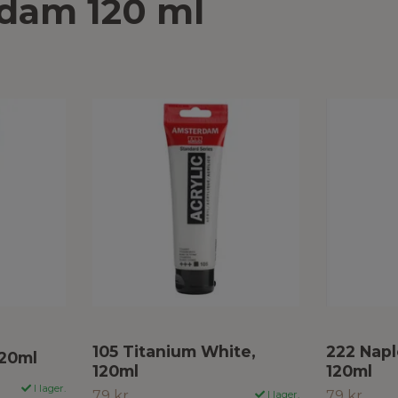
dam 120 ml
105 Titanium White,
222 Napl
120ml
120ml
120ml
I lager.
79 kr
79 kr
I lager.