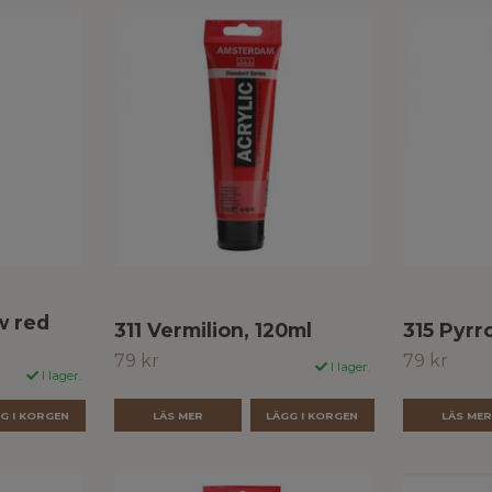
w red
311 Vermilion, 120ml
315 Pyrr
79 kr
79 kr
I lager.
I lager.
LÄS MER
LÄS ME