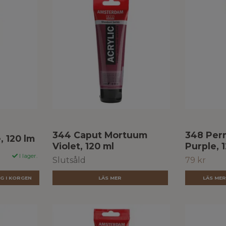
344 Caput Mortuum
348 Per
, 120 lm
Violet, 120 ml
Purple, 
I lager.
Slutsåld
79 kr
LÄS MER
LÄS ME