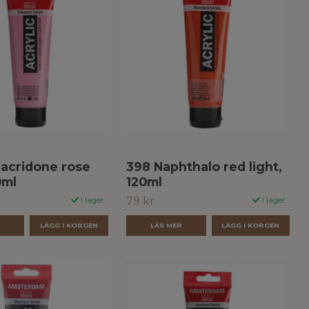
acridone rose
398 Naphthalo red light,
0ml
120ml
79 kr
I lager.
I lager.
R
LÄS MER