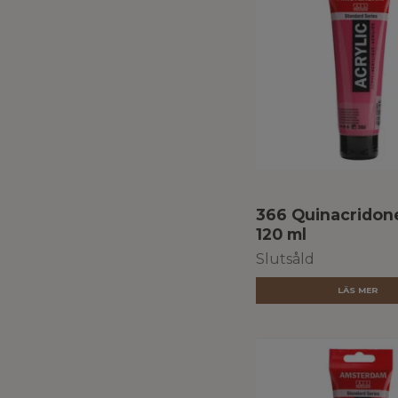
366 Quinacridone
120 ml
Slutsåld
LÄS MER