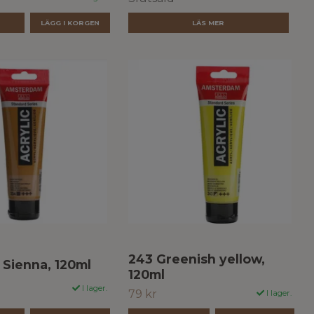
R
LÄS MER
243 Greenish yellow,
Sienna, 120ml
120ml
I lager.
79 kr
I lager.