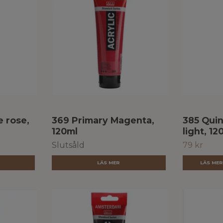
 rose,
369 Primary Magenta,
385 Quin
120ml
light, 12
Slutsåld
79 kr
LÄS MER
LÄS ME