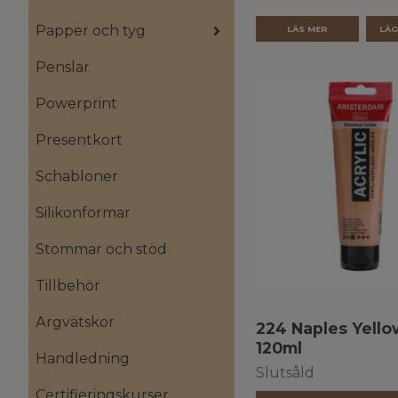
Papper och tyg
LÄS MER
Penslar
Powerprint
Presentkort
Schabloner
Silikonformar
Stommar och stöd
Tillbehör
Ärgvätskor
224 Naples Yello
120ml
Handledning
Slutsåld
Certifieringskurser