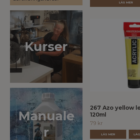
LÄS MER
Kurser
267 Azo yellow l
Manuale
120ml
79 kr
r
LÄS MER