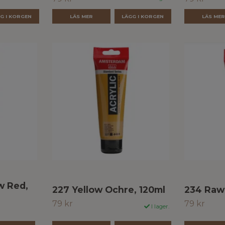
LÄS MER
LÄS ME
w Red,
227 Yellow Ochre, 120ml
234 Raw 
79 kr
79 kr
I lager.