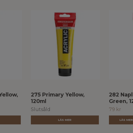
Yellow,
275 Primary Yellow,
282 Napl
120ml
Green, 1
Slutsåld
79 kr
LÄS MER
LÄS ME