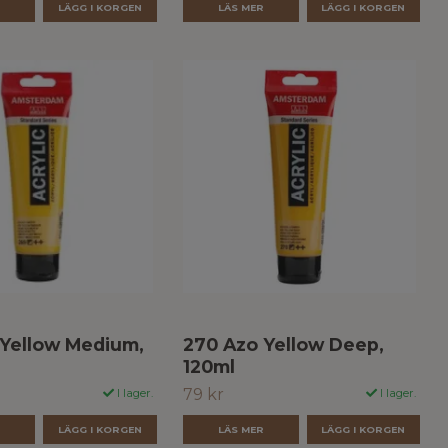
R
LÄS MER
 Yellow Medium,
270 Azo Yellow Deep,
120ml
79 kr
I lager.
I lager.
R
LÄS MER