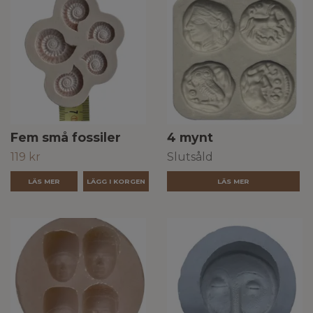
Fem små fossiler
4 mynt
119 kr
Slutsåld
LÄS MER
LÄS MER