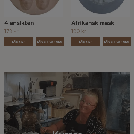
4 ansikten
Afrikansk mask
179 kr
180 kr
LÄS MER
LÄS MER