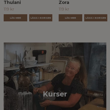
Thulani
Zora
119 kr
119 kr
LÄS MER
LÄS MER
Kurser