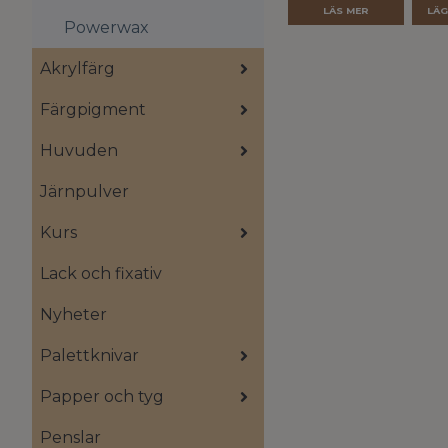
LÄS MER
Powerwax
Akrylfärg
Färgpigment
Huvuden
Järnpulver
Kurs
Lack och fixativ
Nyheter
Palettknivar
Papper och tyg
Penslar