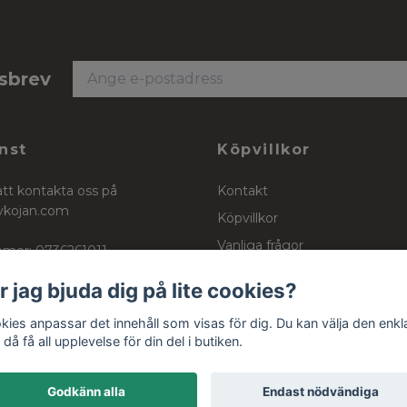
tsbrev
nst
Köpvillkor
att kontakta oss på
Kontakt
ykojan.com
Köpvillkor
Vanliga frågor
mer: 0736261011
Stockinett, powercotton och 
r jag bjuda dig på lite cookies?
kies anpassar det innehåll som visas för dig. Du kan välja den enkl
då få all upplevelse för din del i butiken.
Godkänn alla
Endast nödvändiga