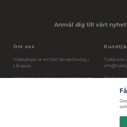
Anmäl dig till vårt nyhe
Om oss
Kundtjä
Hobbykojan är ett litet familjeföretag i
Tveka inte 
Långasjö.
info@hobb
Vid kontakt är det Karin som hjälper och
Telefonnum
vägleder dig i ditt köp för ditt skapande
Få
Org nr: 6604242740
Coo
och 
© 2026 Hobbykojan