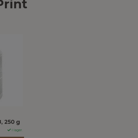
rint
, 250 g
I lager.