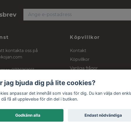
tsbrev
nst
Köpvillkor
att kontakta oss på
Kontakt
ykojan.com
Köpvillkor
Vanliga frågor
mer: 0736261011
Stockinett, powercotton och 
r jag bjuda dig på lite cookies?
kies anpassar det innehåll som visas för dig. Du kan välja den enkl
då få all upplevelse för din del i butiken.
Godkänn alla
Endast nödvändiga