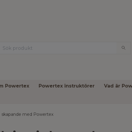
om Powertex
Powertex instruktörer
Vad är Pow
i skapande med Powertex