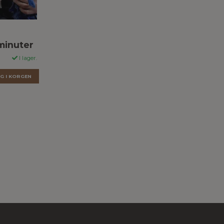
minuter
I lager.