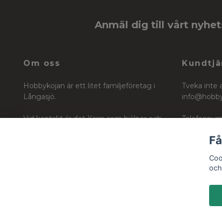
Anmäl dig till vårt nyhe
Om oss
Kundtjä
Hobbykojan är ett litet familjeföretag i
Tveka inte 
Långasjö.
info@hobb
Vid kontakt är det Karin som hjälper och
Telefonnum
vägleder dig i ditt köp för ditt skapande
Få
Org nr: 6604242740
Coo
och 
© 2026 Hobbykojan