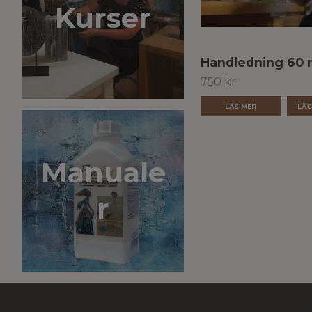
Kurser
Handledning 60 
750 kr
LÄS MER
Manuale
r