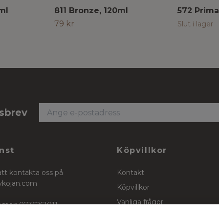
ml
811 Bronze, 120ml
572 Prima
79 kr
Slut i lager
tsbrev
nst
Köpvillkor
att kontakta oss på
Kontakt
ykojan.com
Köpvillkor
Vanliga frågor
mer: 0736261011
Stockinett, powercotton och 