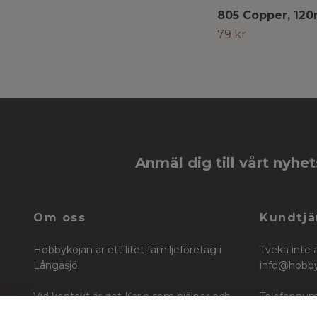
805 Copper, 120
79 kr
Anmäl dig till vårt nyhe
Om oss
Kundtjä
Hobbykojan är ett litet familjeföretag i
Tveka inte 
Långasjö.
info@hobb
Vid kontakt är det Karin som hjälper och
Telefonnum
vägleder dig i ditt köp för ditt skapande