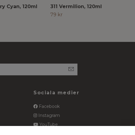
ry Cyan, 120ml
311 Vermilion, 120ml
507
12
79 kr
79 
Sociala medier
Facebook
Instagram
YouTube
spets
Pinterest