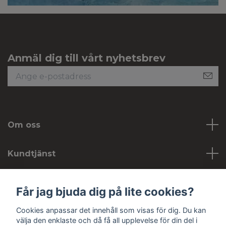
Anmäl dig till vårt nyhetsbrev
Om oss
Kundtjänst
Köpvillkor
Får jag bjuda dig på lite cookies?
Cookies anpassar det innehåll som visas för dig. Du kan
Sociala medier
välja den enklaste och då få all upplevelse för din del i