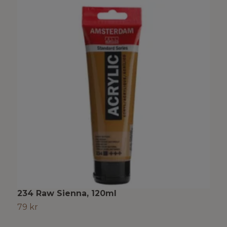
234 Raw Sienna, 120ml
6
79 kr
7