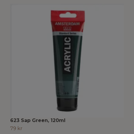
623 Sap Green, 120ml
2
79 kr
S