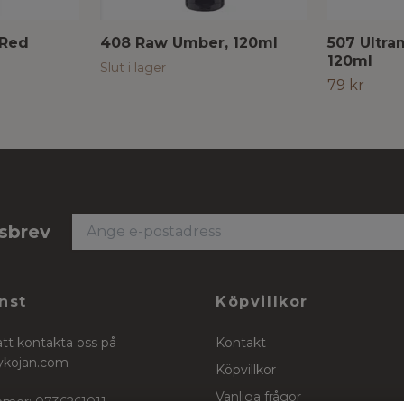
 Red
408 Raw Umber, 120ml
507 Ultram
120ml
Slut i lager
79 kr
tsbrev
nst
Köpvillkor
att kontakta oss på
Kontakt
ykojan.com
Köpvillkor
Vanliga frågor
mer: 0736261011