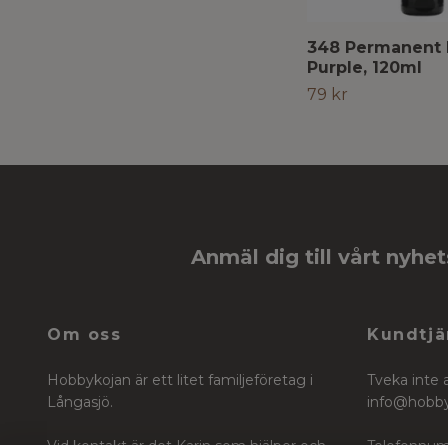
348 Permanent
Purple, 120ml
79 kr
Anmäl dig till vårt nyhe
Om oss
Kundtjä
Hobbykojan är ett litet familjeföretag i
Tveka inte 
Långasjö.
info@hobb
Vid kontakt är det Karin som hjälper och
Telefonnum