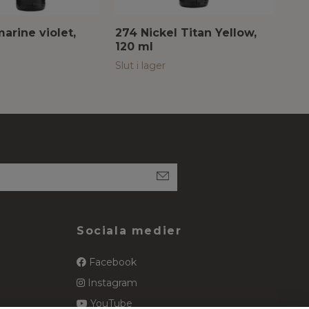
arine violet,
274 Nickel Titan Yellow,
702
120 ml
Slut
Slut i lager
Sociala medier
Facebook
Instagram
YouTube