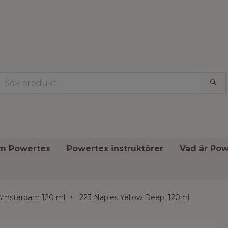
om Powertex
Powertex instruktörer
Vad är Pow
Amsterdam 120 ml
223 Naples Yellow Deep, 120ml