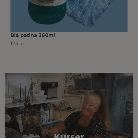
Blå patina 260ml
B
175 kr
6
Kurser