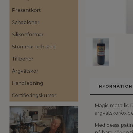
Presentkort
Schabloner
Silikonformar
Stommar och stöd
Tillbehör
Ärgvätskor
Handledning
INFORMATION
Certifieringskurser
Magic metallic 
ärgvätskor/oxid
Med dessa patin
på bara någon ti