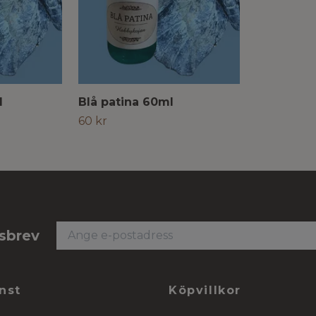
l
Blå patina 60ml
60 kr
tsbrev
nst
Köpvillkor