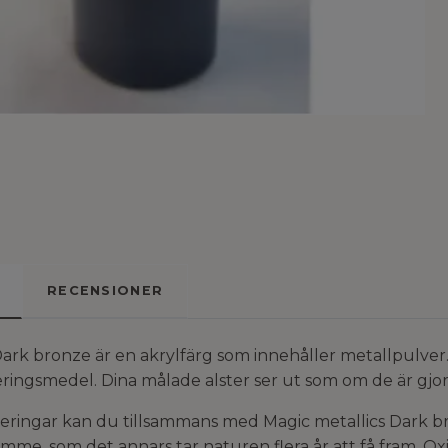
RECENSIONER
Dark bronze är en akrylfärg som innehåller metallpulver.
eringsmedel. Dina målade alster ser ut som om de är gjor
eringar kan du tillsammans med Magic metallics Dark b
mme, som det annars tar naturen flera år att få fram. O