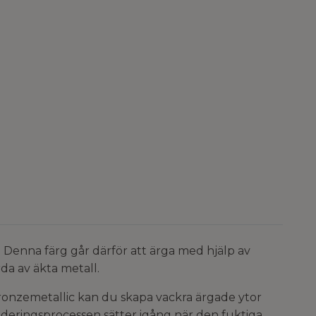
 Denna färg går därför att ärga med hjälp av
da av äkta metall.
ronzemetallic kan du skapa vackra ärgade ytor
xideringsprocessen sätter igång när den fuktiga