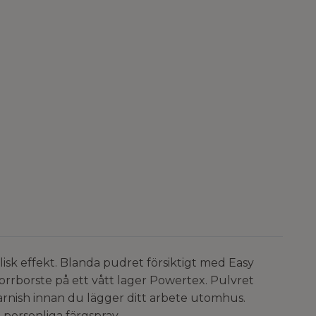
llisk effekt. Blanda pudret försiktigt med Easy
orrborste på ett vått lager Powertex. Pulvret
Varnish innan du lägger ditt arbete utomhus.
 personliga färgspray.