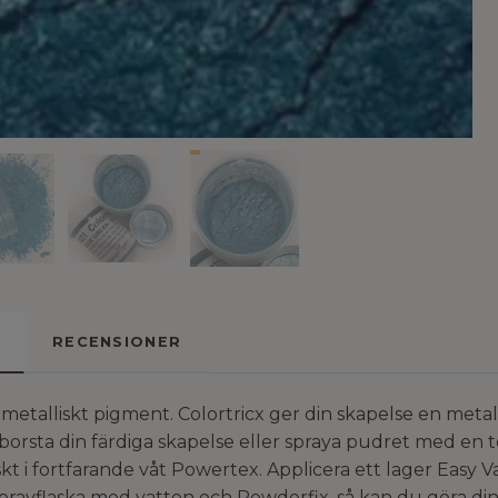
RECENSIONER
t metalliskt pigment. Colortricx ger din skapelse en meta
borsta din färdiga skapelse eller spraya pudret med en t
kt i fortfarande våt Powertex. Applicera ett lager Easy 
prayflaska med vatten och Powderfix, så kan du göra din