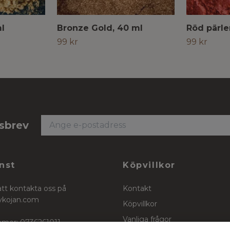
ml
Bronze Gold, 40 ml
Röd pärle
99 kr
99 kr
tsbrev
nst
Köpvillkor
att kontakta oss på
Kontakt
ykojan.com
Köpvillkor
Vanliga frågor
mer: 0736261011