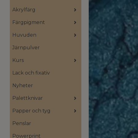
Akrylfärg
Färgpigment
Huvuden
Järnpulver
Kurs
Lack och fixativ
Nyheter
Palettknivar
Papper och tyg
Penslar
Powerprint