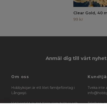
Clear Gold, 40 
99 kr
Anmäl dig till vårt nyhe
Om oss
Kundtjä
Hobbykojan är ett litet familjeföretag i
Tveka inte 
Långasjö.
info@hobb
Vid kontakt är det Karin som hjälper och
Telefonnum