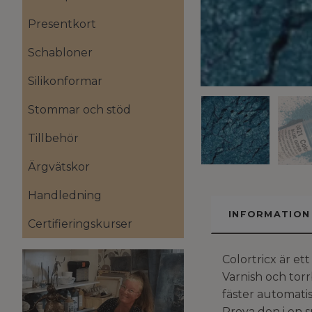
Presentkort
Schabloner
Silikonformar
Stommar och stöd
Tillbehör
Ärgvätskor
Handledning
INFORMATION
Certifieringskurser
Colortricx är et
Varnish och torr
fäster automatis
Prova den i en s