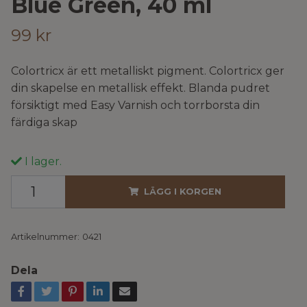
Blue Green, 40 ml
99 kr
Colortricx är ett metalliskt pigment. Colortricx ger
din skapelse en metallisk effekt. Blanda pudret
försiktigt med Easy Varnish och torrborsta din
färdiga skap
I lager.
LÄGG I KORGEN
Artikelnummer:
0421
Dela