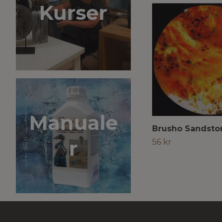
Kurser
Manuale
Brusho Sandsto
r
56 kr