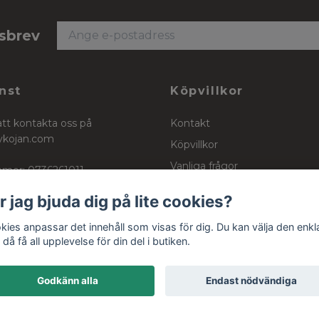
tsbrev
nst
Köpvillkor
att kontakta oss på
Kontakt
ykojan.com
Köpvillkor
Vanliga frågor
mer: 0736261011
Stockinett, powercotton och 
r jag bjuda dig på lite cookies?
kies anpassar det innehåll som visas för dig. Du kan välja den enkl
då få all upplevelse för din del i butiken.
Godkänn alla
Endast nödvändiga