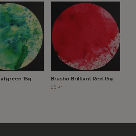
eafgreen 15g
Brusho Brilliant Red 15g
Bru
56 kr
56 