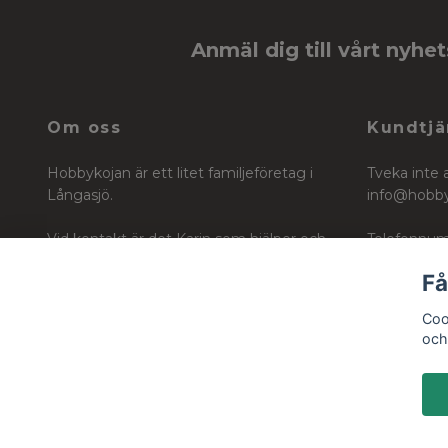
Anmäl dig till vårt nyhe
Om oss
Kundtjä
Hobbykojan är ett litet familjeföretag i
Tveka inte 
Långasjö.
info@hobb
Vid kontakt är det Karin som hjälper och
Telefonnum
vägleder dig i ditt köp för ditt skapande
Få
Org nr: 6604242740
Coo
och 
© 2026 Hobbykojan