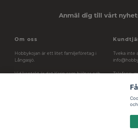
Anmäl dig till vårt nyhe
Om oss
Kundtjä
Hobbykojan är ett litet familjeföretag i
Tveka inte 
Långasjö.
info@hobb
Vid kontakt är det Karin som hjälper och
Telefonnum
vägleder dig i ditt köp för ditt skapande
Få
Org nr: 6604242740
Coo
och 
© 2026 Hobbykojan