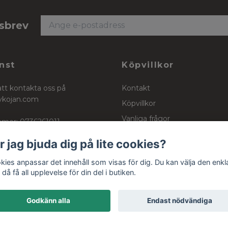
tsbrev
nst
Köpvillkor
att kontakta oss på
Kontakt
ykojan.com
Köpvillkor
Vanliga frågor
mer: 0736261011
Stockinett, powercotton och 
r jag bjuda dig på lite cookies?
kies anpassar det innehåll som visas för dig. Du kan välja den enkl
då få all upplevelse för din del i butiken.
Godkänn alla
Endast nödvändiga