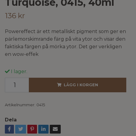
Turquoise, 0415, 40ml
136 kr
Powereffect är ett metalliskt pigment som ger en
pärlemorskimrande färg på vita ytor och visar den
faktiska färgen på mörka ytor. Det ger verkligen
en wow-effek
I lager.
LÄGG I KORGEN
Artikelnummer:
0415
Dela