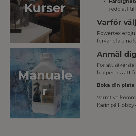
Färdighete
Kurser
redo att ti
Varför vä
Powertex erbjude
förvandla dina 
Anmäl dig
För att säkerstäl
Manuale
hjälper oss att 
Boka din plats
r
Varmt välkomm
Karin på Hobby