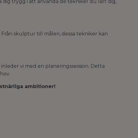
dig trygg i att använda de tekniker du lärt dig,
Från skulptur till måleri, dessa tekniker kan
en, inleder vi med en planeringssession. Detta
ehov.
stnärliga ambitioner!