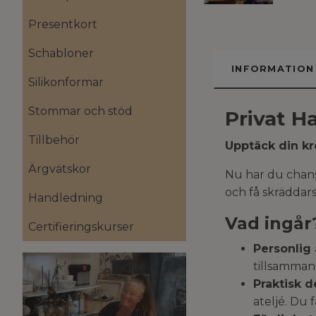
Presentkort
Schabloner
INFORMATION
Silikonformar
Stommar och stöd
Privat H
Tillbehör
Upptäck din kr
Ärgvätskor
Nu har du chans
och få skräddars
Handledning
Vad ingår
Certifieringskurser
Personlig
tillsammans
Praktisk 
ateljé. Du f