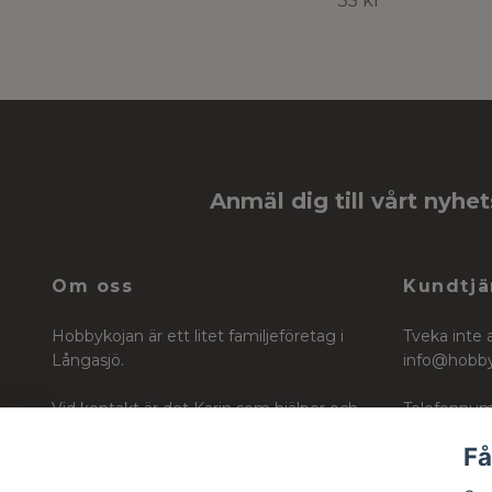
35 kr
Anmäl dig till vårt nyhe
Om oss
Kundtjä
Hobbykojan är ett litet familjeföretag i
Tveka inte 
Långasjö.
info@hobb
Vid kontakt är det Karin som hjälper och
Telefonnum
vägleder dig i ditt köp för ditt skapande
Få
Org nr: 6604242740