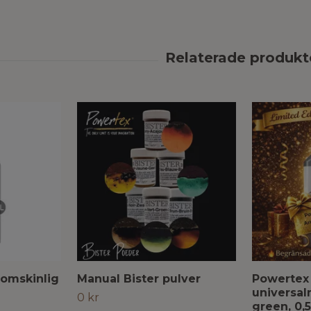
nomskinlig
Manual Bister pulver
Powertex
universa
0 kr
green, 0,5