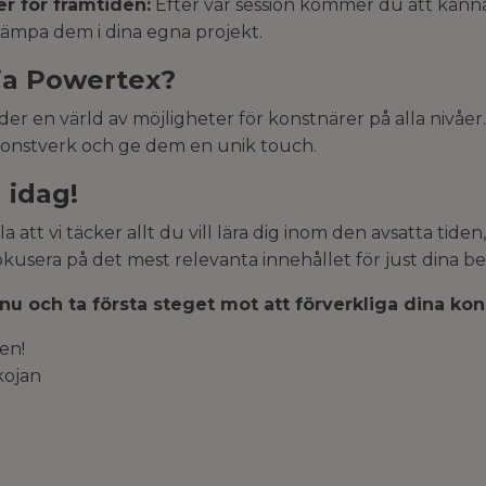
r för framtiden:
Efter vår session kommer du att känna 
llämpa dem i dina egna projekt.
lja Powertex?
r en värld av möjligheter för konstnärer på alla nivåer. 
konstverk och ge dem en unik touch.
 idag!
la att vi täcker allt du vill lära dig inom den avsatta tid
fokusera på det mest relevanta innehållet för just dina b
 nu och ta första steget mot att förverkliga dina kon
en!
kojan