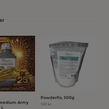
Powderfix, 500g
Pow
lmedium Army
40
169 kr
 L