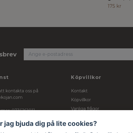
175 kr
tsbrev
nst
Köpvillkor
att kontakta oss på
Kontakt
ykojan.com
Köpvillkor
Vanliga frågor
mer: 0736261011
Stockinett, powercotton och 
r jag bjuda dig på lite cookies?