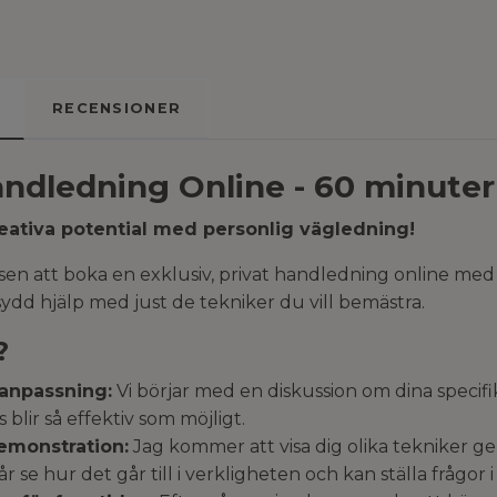
RECENSIONER
andledning Online - 60 minuter
eativa potential med personlig vägledning!
en att boka en exklusiv, privat handledning online med 
ydd hjälp med just de tekniker du vill bemästra.
?
 anpassning:
Vi börjar med en diskussion om dina specifik
 blir så effektiv som möjligt.
demonstration:
Jag kommer att visa dig olika tekniker g
år se hur det går till i verkligheten och kan ställa frågor i 