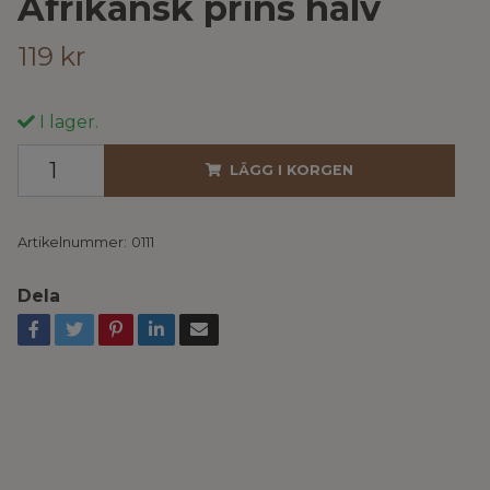
Afrikansk prins halv
119 kr
I lager.
LÄGG I KORGEN
Artikelnummer:
0111
Dela