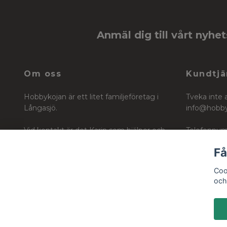
Anmäl dig till vårt nyhe
Om oss
Kundtjä
Hobbykojan är ett litet familjeföretag i
Tveka inte 
Långasjö.
info@hobb
Vid kontakt är det Karin som hjälper och
Telefonnum
vägleder dig i ditt köp för ditt skapande
Få
Org nr: 6604242740
Coo
och 
© 2026 Hobbykojan