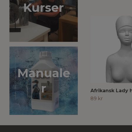
Kurser
Manuale
r
Afrikansk Lady 
89 kr