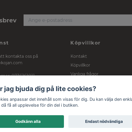
tsbrev
nst
Köpvillkor
att kontakta oss på
Kontakt
ykojan.com
Köpvillkor
Vanliga frågor
mer: 0736261011
Stockinett, powercotton och 
r jag bjuda dig på lite cookies?
kies anpassar det innehåll som visas för dig. Du kan välja den enkl
då få all upplevelse för din del i butiken.
Godkänn alla
Endast nödvändiga