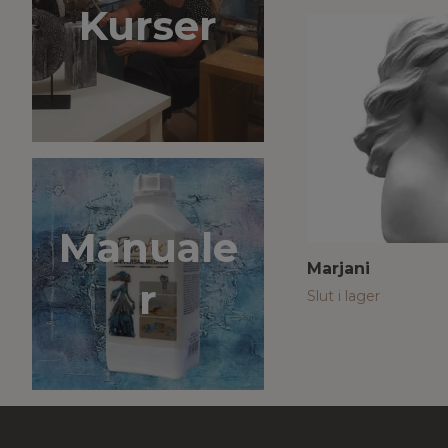
Kurser
Manuale
Marjani
r
Slut i lager