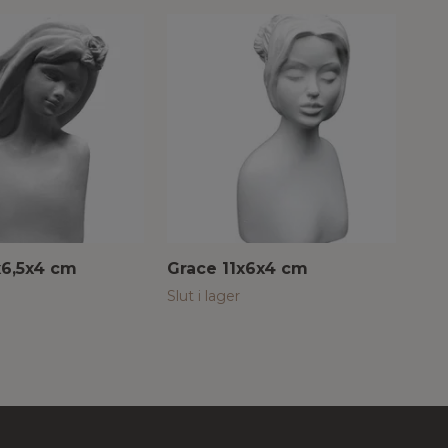
5x6,5x4 cm
Grace 11x6x4 cm
Jo
110
Slut i lager