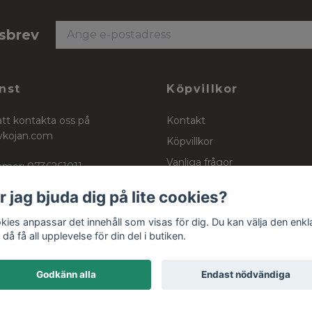
tsbrev
nst
Köpvillkor
att kontakta oss på
Kontakt
ykojan.com
Köpvillkor
Vanliga frågor
mer: 0736261011
Stockinett, powercotton och 
r jag bjuda dig på lite cookies?
kies anpassar det innehåll som visas för dig. Du kan välja den enkl
då få all upplevelse för din del i butiken.
Godkänn alla
Endast nödvändiga