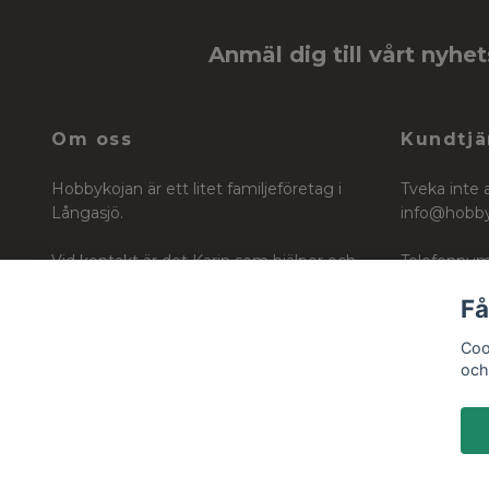
Anmäl dig till vårt nyhe
Om oss
Kundtjä
Hobbykojan är ett litet familjeföretag i
Tveka inte 
Långasjö.
info@hobb
Vid kontakt är det Karin som hjälper och
Telefonnum
vägleder dig i ditt köp för ditt skapande
Få
Org nr: 6604242740
Coo
och 
© 2026 Hobbykojan