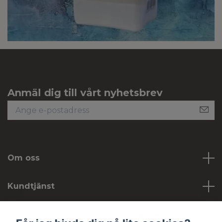
Anmäl dig till vårt nyhetsbrev
Om oss
Kundtjänst
Köpvillkor