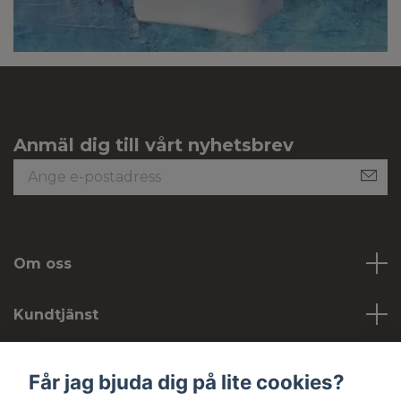
Anmäl dig till vårt nyhetsbrev
Om oss
Kundtjänst
Köpvillkor
Får jag bjuda dig på lite cookies?