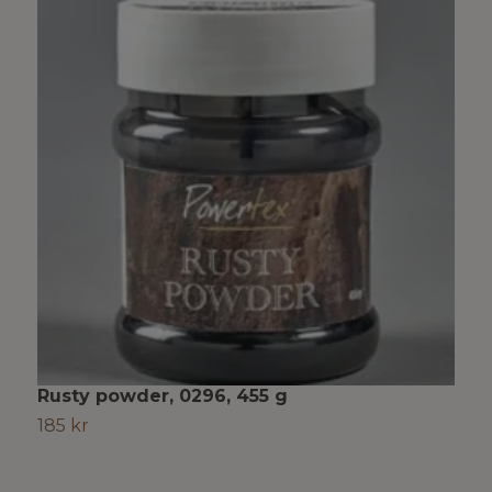
Rusty powder, 0296, 455 g
J
185 kr
4