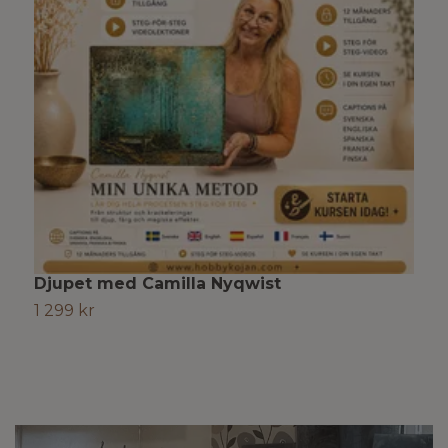
Djupet med Camilla Nyqwist
H
1 299 kr
1