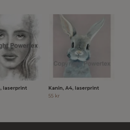
 laserprint
Kanin, A4, laserprint
Mar
55 kr
76 