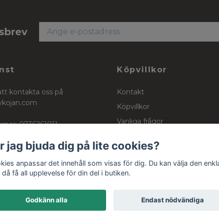
tsbrev
nst
Köpvillkor
att kontakta oss på
Kontakt
ykojan.com
Köpvillkor
Vanliga frågor
mer: 0736261011
Stockinett, powercotton och 
r jag bjuda dig på lite cookies?
kies anpassar det innehåll som visas för dig. Du kan välja den enkl
då få all upplevelse för din del i butiken.
Godkänn alla
Endast nödvändiga