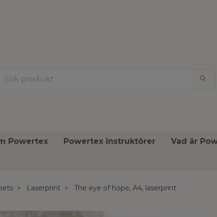
om Powertex
Powertex instruktörer
Vad är Pow
pets
Laserprint
The eye of hope, A4, laserprint