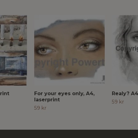
rint
For your eyes only, A4,
Realy? A4,
laserprint
59 kr
59 kr