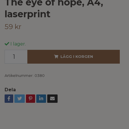
The eye of hope, A4,
laserprint
59 kr
I lager.
LÄGG I KORGEN
Artikelnummer:
0380
Dela