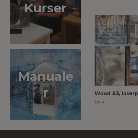
Kurser
Manuale
r
Wood A3, laserp
55 kr