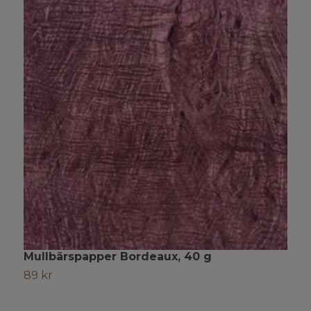
Mullbärspapper Bordeaux, 40 g
M
89 kr
8