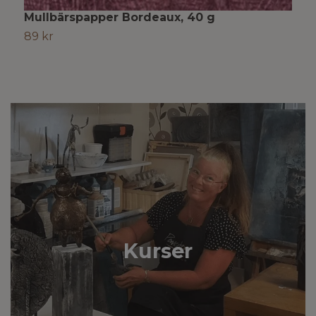
Mullbärspapper Bordeaux, 40 g
M
89 kr
8
Kurser