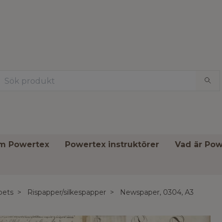
om Powertex
Powertex instruktörer
Vad är Pow
pets
Rispapper/silkespapper
Newspaper, 0304, A3