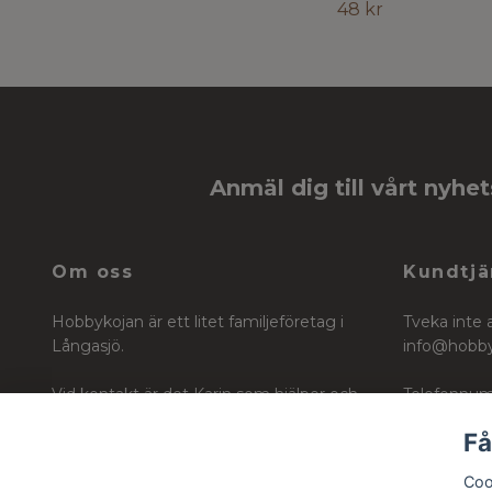
48 kr
Anmäl dig till vårt nyhe
Om oss
Kundtjä
Hobbykojan är ett litet familjeföretag i
Tveka inte 
Långasjö.
info@hobb
Vid kontakt är det Karin som hjälper och
Telefonnum
vägleder dig i ditt köp för ditt skapande
Få
Org nr: 6604242740
Coo