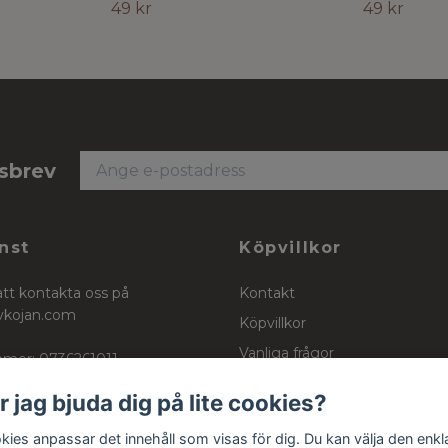
49 kr
49 kr
tsbrev
nst
Köpvillkor
att kontakta oss på
Kontakt
ykojan.com
Köpvillkor
Vanliga frågor
mer: 0736261011
Stockinett, powercotton och 
r jag bjuda dig på lite cookies?
kies anpassar det innehåll som visas för dig. Du kan välja den enkl