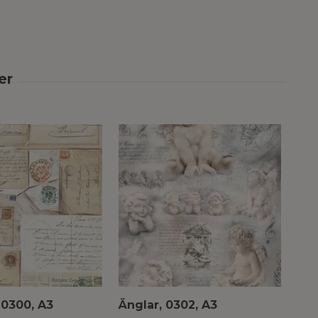
 0300, A3
Änglar, 0302, A3
Chi