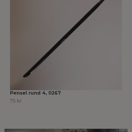
Pensel rund 4, 0267
P
75 kr
7