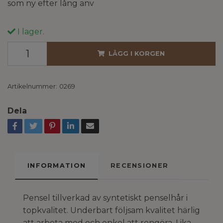
som ny efter lång anv
I lager.
LÄGG I KORGEN
Artikelnummer:
0269
Dela
INFORMATION
RECENSIONER
Pensel tillverkad av syntetiskt penselhår i
topkvalitet. Underbart följsam kvalitet härlig
att arbeta med och enkel att rengöra. Lika