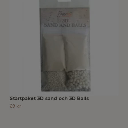
Startpaket 3D sand och 3D Balls
3
69 kr
6