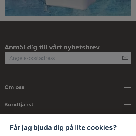
Anmäl dig till vårt nyhetsbrev
Om oss
Kundtjänst
Köpvillkor
Får jag bjuda dig på lite cookies?