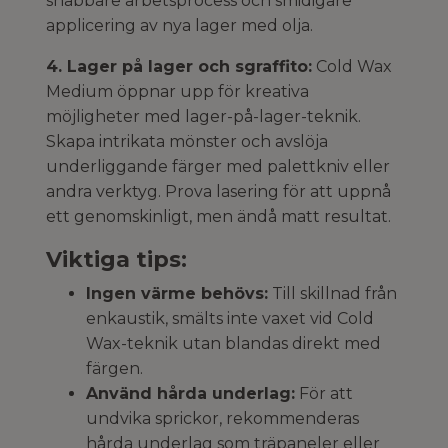
snabbare arbetsprocess och smidigare
applicering av nya lager med olja.
4. Lager på lager och sgraffito:
Cold Wax
Medium öppnar upp för kreativa
möjligheter med lager-på-lager-teknik.
Skapa intrikata mönster och avslöja
underliggande färger med palettkniv eller
andra verktyg. Prova lasering för att uppnå
ett genomskinligt, men ändå matt resultat.
Viktiga tips:
Ingen värme behövs:
Till skillnad från
enkaustik, smälts inte vaxet vid Cold
Wax-teknik utan blandas direkt med
färgen.
Använd hårda underlag:
För att
undvika sprickor, rekommenderas
hårda underlag som träpaneler eller