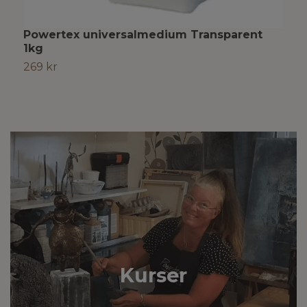
Powertex universalmedium Transparent
P
1kg
2
269 kr
Kurser