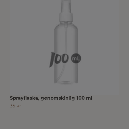
Sprayflaska, genomskinlig 100 ml
P
35 kr
1