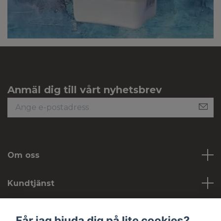
Anmäl dig till vårt nyhetsbrev
Om oss
Kundtjänst
Köpvillkor
Får jag bjuda dig på lite cookies?