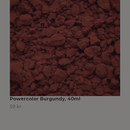
Powercolor Burgundy, 40ml
K
59 kr
4