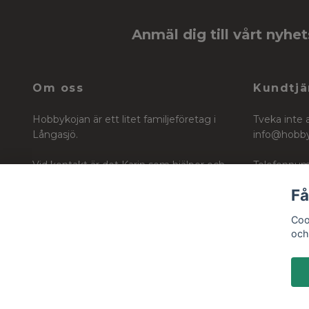
Anmäl dig till vårt nyhe
Om oss
Kundtjä
Hobbykojan är ett litet familjeföretag i
Tveka inte 
Långasjö.
info@hobb
Vid kontakt är det Karin som hjälper och
Telefonnum
vägleder dig i ditt köp för ditt skapande
Få
Org nr: 6604242740
Coo
och 
© 2026 Hobbykojan