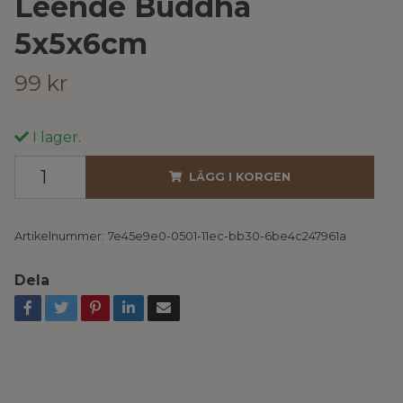
Leende Buddha
5x5x6cm
99 kr
I lager.
LÄGG I KORGEN
Artikelnummer:
7e45e9e0-0501-11ec-bb30-6be4c247961a
Dela