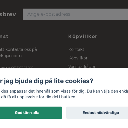
tsbrev
nst
Köpvillkor
att kontakta oss på
Kontakt
ykojan.com
Köpvillkor
Vanliga frågor
mer: 0736261011
Stockinett, powercotton och 
r jag bjuda dig på lite cookies?
kies anpassar det innehåll som visas för dig. Du kan välja den enkl
då få all upplevelse för din del i butiken.
Godkänn alla
Endast nödvändiga