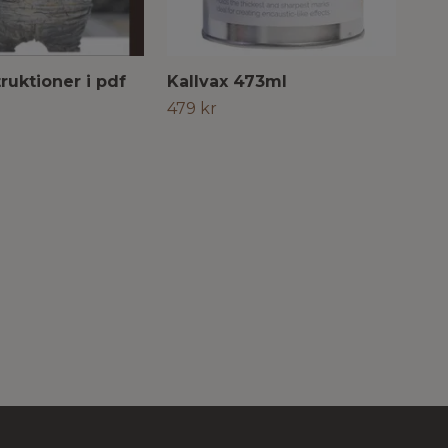
ruktioner i pdf
Kallvax 473ml
St
479 kr
85 