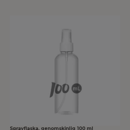
Sprayflaska, genomskinlig 100 ml
P