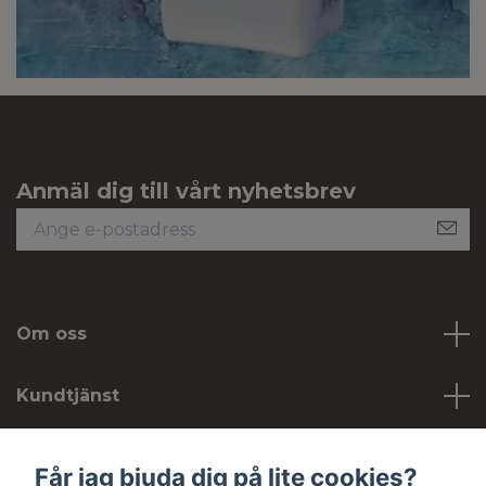
Anmäl dig till vårt nyhetsbrev
Om oss
Kundtjänst
Köpvillkor
Får jag bjuda dig på lite cookies?