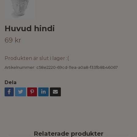
Huvud hindi
69 kr
Produkten är slut i lager :(
Artikelnummer:
c58e2220-69cd-11ea-a0a8-f33fb8b46067
Dela