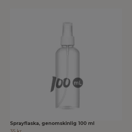
Sprayflaska, genomskinlig 100 ml
P
35 kr
1