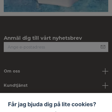
Anmäl dig till vårt nyhetsbrev
Om oss
Kundtjänst
Köpvillkor
Får jag bjuda dig på lite cookies?