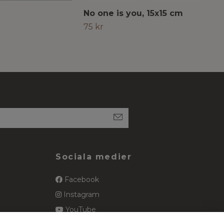
No one is you, 15x15 cm
Art
75 kr
99 
Sociala medier
Facebook
Instagram
YouTube