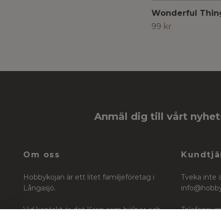
Wonderful Thin
99 kr
Anmäl dig till vårt nyhe
Om oss
Kundtjä
Hobbykojan är ett litet familjeföretag i
Tveka inte 
Långasjö.
info@hobb
Vid kontakt är det Karin som hjälper och
Telefonnum
vägleder dig i ditt köp för ditt skapande