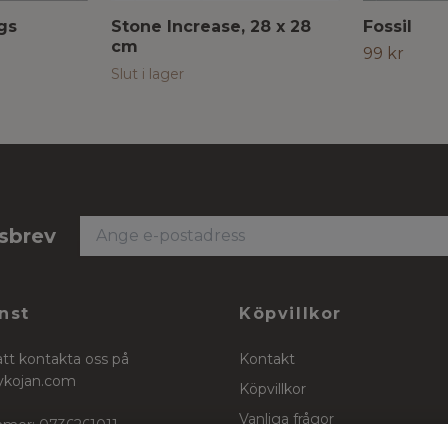
gs
Stone Increase, 28 x 28
Fossil
cm
99 kr
Slut i lager
tsbrev
nst
Köpvillkor
att kontakta oss på
Kontakt
ykojan.com
Köpvillkor
Vanliga frågor
mer: 0736261011