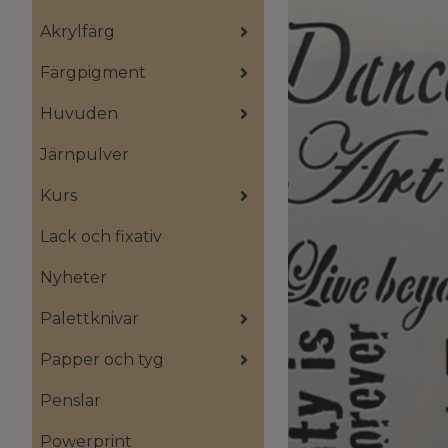
Akrylfärg
Färgpigment
Huvuden
Järnpulver
Kurs
Lack och fixativ
Nyheter
Palettknivar
Papper och tyg
Penslar
Powerprint