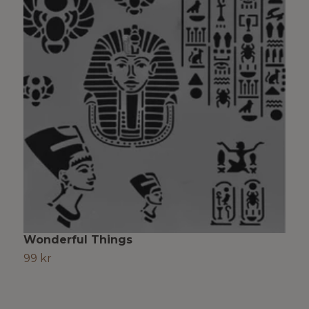
Wonderful Things
L
99 kr
9