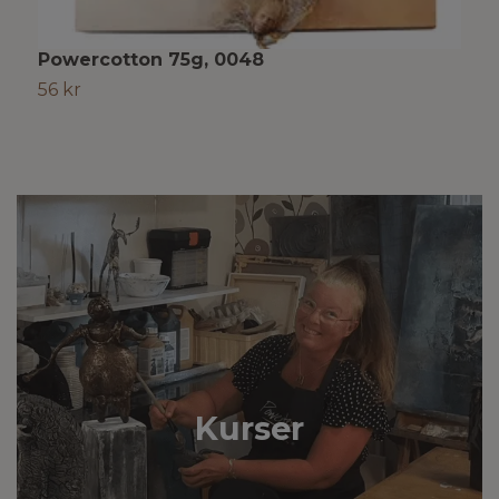
Powercotton 75g, 0048
1
56 kr
5
Kurser