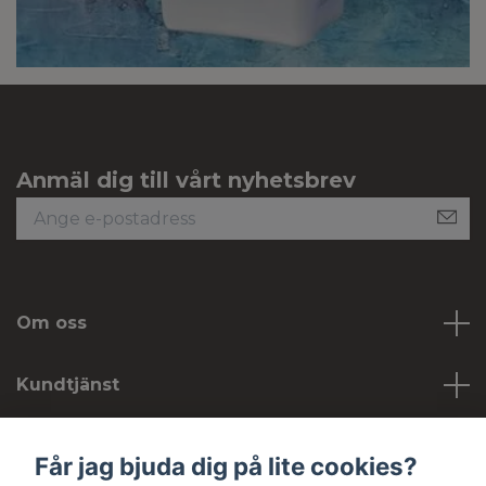
Anmäl dig till vårt nyhetsbrev
Om oss
Kundtjänst
Köpvillkor
Får jag bjuda dig på lite cookies?