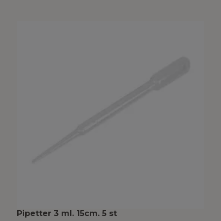
Pipetter 3 ml. 15cm. 5 st
M