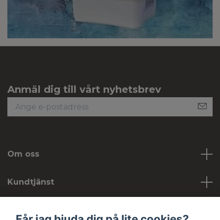
Anmäl dig till vårt nyhetsbrev
Om oss
Kundtjänst
Köpvillkor
Får jag bjuda dig på lite cookies?