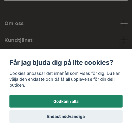
Om oss
Kundtjänst
Köpvillkor
Får jag bjuda dig på lite cookies?
Cookies anpassar det innehåll som visas för dig. Du kan
Sociala medier
välja den enklaste och då få all upplevelse för din del i
butiken.
Godkänn alla
© 2026 Hobbykojan
Endast nödvändiga