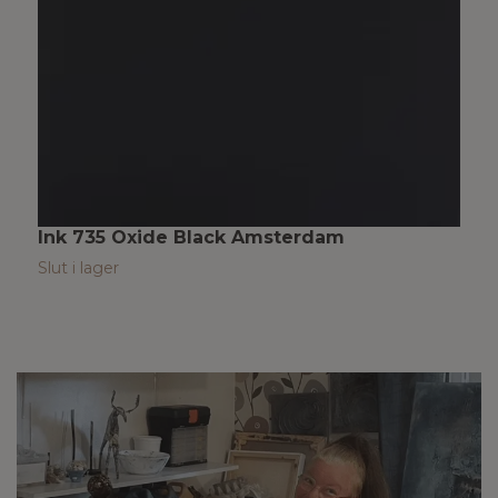
Ink 735 Oxide Black Amsterdam
I
8
Slut i lager