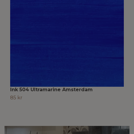
Ink 504 Ultramarine Amsterdam
I
85 kr
S