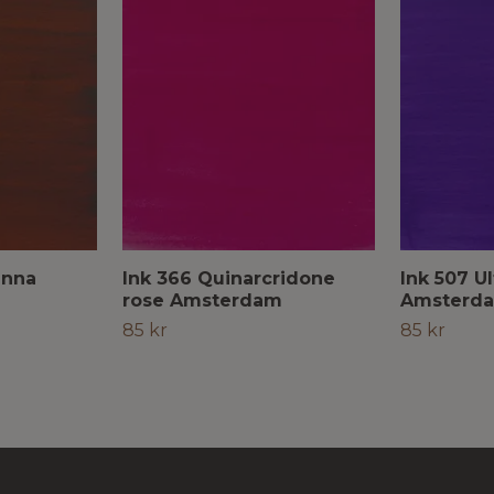
enna
Ink 366 Quinarcridone
Ink 507 Ul
rose Amsterdam
Amsterd
85 kr
85 kr