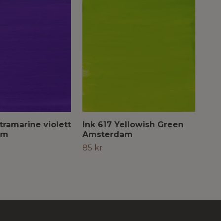
tramarine violett
Ink 617 Yellowish Green
Ink
am
Amsterdam
De
85 kr
85 