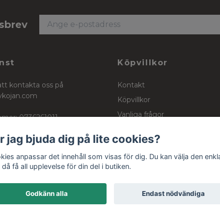
tsbrev
nst
Köpvillkor
att kontakta oss på
Kontakt
ykojan.com
Köpvillkor
Vanliga frågor
mer: 0736261011
Stockinett, powercotton och 
r jag bjuda dig på lite cookies?
kies anpassar det innehåll som visas för dig. Du kan välja den enkl
då få all upplevelse för din del i butiken.
Godkänn alla
Endast nödvändiga