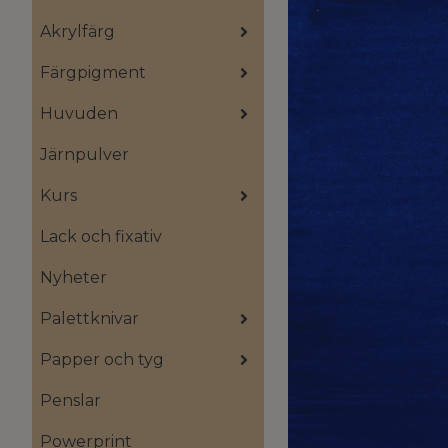
Akrylfärg
Färgpigment
Huvuden
Järnpulver
Kurs
Lack och fixativ
Nyheter
Palettknivar
Papper och tyg
Penslar
Powerprint