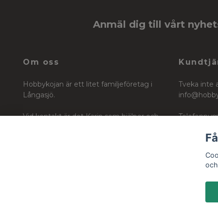
Anmäl dig till vårt nyhe
Om oss
Kundtjä
Hobbykojan är ett litet familjeföretag i
Tveka inte 
Långasjö.
info@hobb
Vid kontakt är det Karin som hjälper och
Telefonnum
vägleder dig i ditt köp för ditt skapande
Få
Org nr: 6604242740
Coo
och 
© 2026 Hobbykojan