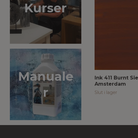
Kurser
Manuale
Ink 411 Burnt Si
Amsterdam
r
Slut i lager