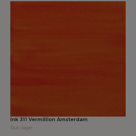
Ink 311 Vermillion Amsterdam
I
Slut i lager
S