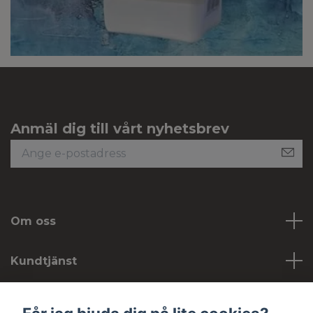
Anmäl dig till vårt nyhetsbrev
Om oss
Kundtjänst
Köpvillkor